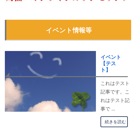
イベント情報等
イベント
【テス
ト】
これはテスト
記事です。こ
れはテスト記
事で ...
続きを読む